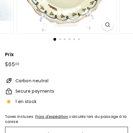
Prix
Prix
$65.00
$65
00
régulier
Carbon neutral
Secure payments
1 en stock
Taxes incluses.
Frais d'expédition
calculés lors du passage à la
caisse.