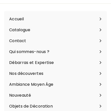
notre
infolettre
Accueil
Catalogue
Ouvrir
le
Contact
menu
Qui sommes-nous ?
Débarras et Expertise
Nos découvertes
Ambiance Moyen Âge
Nouveauté
Objets de Décoration