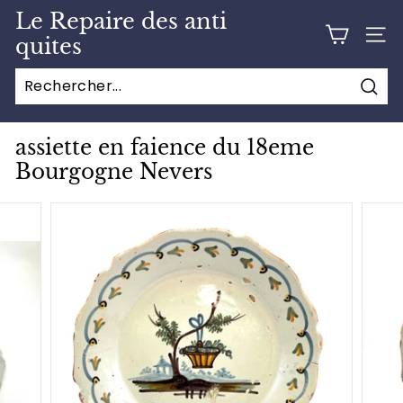
Passer
Le Repaire des anti
au
NAVI
quites
contenu
Rech
Recherche
Fermer
assiette en faience du 18eme
Bourgogne Nevers