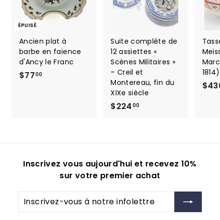
ÉPUISÉ
Ancien plat à
Suite complète de
Tass
barbe en faience
12 assiettes «
Meis
d'Ancy le Franc
Scènes Militaires »
Marc
– Creil et
1814)
$
$77
00
Montereau, fin du
$43
7
XIXe siècle
7
$
$224
00
.
2
0
2
0
4
.
Inscrivez vous aujourd'hui et recevez 10%
0
sur votre premier achat
0
Inscrivez-
S'inscrire
vous
à