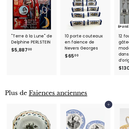
ÉPUISÉ
"Terre à la Lune" de
10 porte couteaux
12 f
Delphine PERLSTEIN
en faience de
gâte
Nevers Georges
modè
$
$5,887
00
dans 
$
$65
5
00
d’ori
6
,
$13
5
8
.
8
0
7
0
.
Plus de
Faiences anciennes
0
0
Ajouter au panier